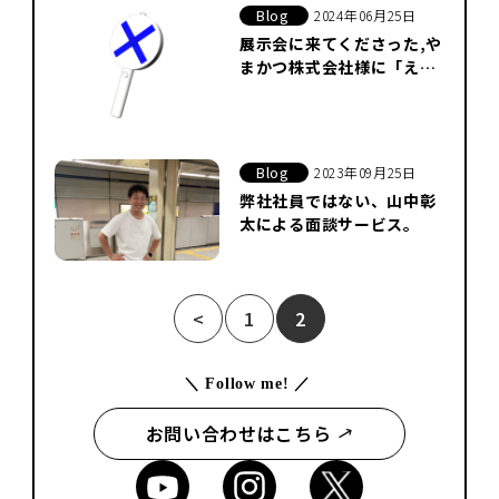
Blog
2024年06月25日
展示会に来てくださった,や
まかつ株式会社様に「ええ
やん」を授けました
Blog
2023年09月25日
弊社社員ではない、山中彰
太による面談サービス。
<
1
2
＼ Follow me! ／
お問い合わせはこちら