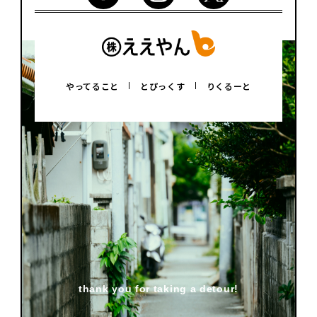
やってること
とぴっくす
りくるーと
thank you for taking a detour!