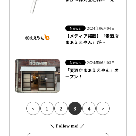
やん」を授けました
News
2024年06月04日
【メディア掲載】「麦酒店
まぁええやん」が
PrettyOnline（プリティ
オンライン）にて紹介され
ました！
News
2024年06月03日
「麦酒店まぁええやん」オ
ープン！
<
1
2
3
4
>
＼ Follow me! ／